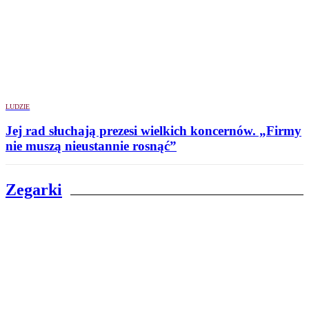
LUDZIE
Jej rad słuchają prezesi wielkich koncernów. „Firmy
nie muszą nieustannie rosnąć”
Zegarki