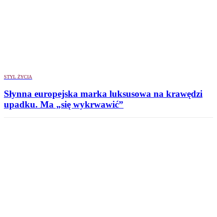
STYL ŻYCIA
Słynna europejska marka luksusowa na krawędzi
upadku. Ma „się wykrwawić”