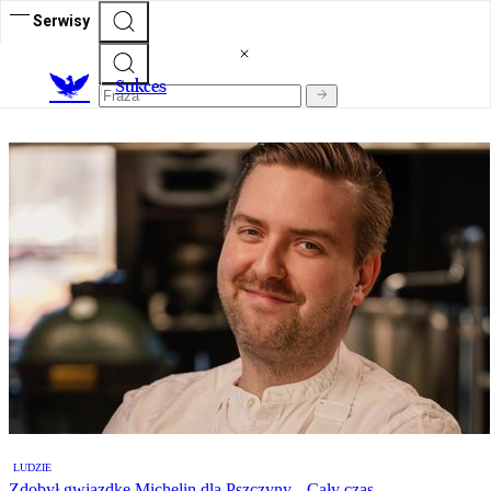
Serwisy
S
ukces
LUDZIE
Zdobył gwiazdkę Michelin dla Pszczyny. „Cały czas