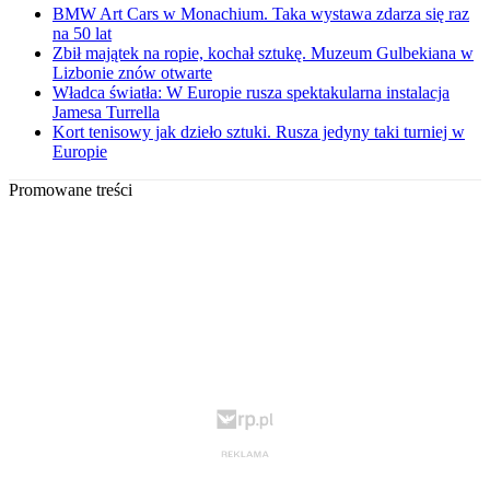
BMW Art Cars w Monachium. Taka wystawa zdarza się raz
na 50 lat
Zbił majątek na ropie, kochał sztukę. Muzeum Gulbekiana w
Lizbonie znów otwarte
Władca światła: W Europie rusza spektakularna instalacja
Jamesa Turrella
Kort tenisowy jak dzieło sztuki. Rusza jedyny taki turniej w
Europie
Promowane treści