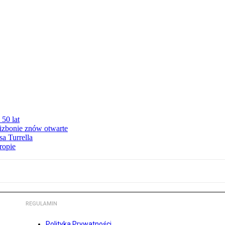
50 lat
izbonie znów otwarte
sa Turrella
ropie
REGULAMIN
Polityka Prywatności