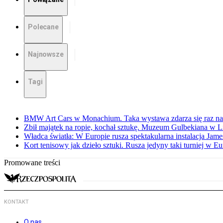
Polecane
Najnowsze
Tagi
BMW Art Cars w Monachium. Taka wystawa zdarza się raz na 
Zbił majątek na ropie, kochał sztukę. Muzeum Gulbekiana w L
Władca światła: W Europie rusza spektakularna instalacja Jame
Kort tenisowy jak dzieło sztuki. Rusza jedyny taki turniej w Eu
Promowane treści
KONTAKT
O nas