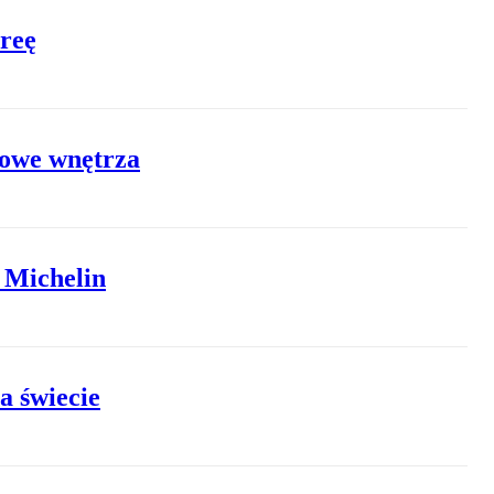
oreę
kowe wnętrza
 Michelin
a świecie