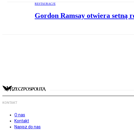
RESTAURACJE
Gordon Ramsay otwiera setną r
KONTAKT
O nas
Kontakt
Napisz do nas