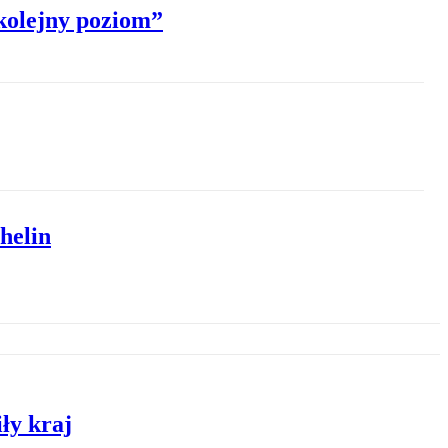
kolejny poziom”
helin
ły kraj