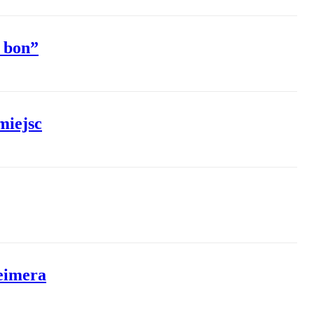
n bon”
miejsc
eimera