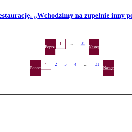
estaurację. „Wchodzimy na zupełnie inny 
...
31
1
Poprzednia
Następna
2
3
4
...
31
1
Poprzednia
Następna