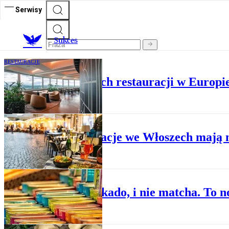
Serwisy
S
ukces
RESTAURACJE
Jedna z najwyższych restauracji w Europi
RESTAURACJE
Restauracje we Włoszech mają n
STYL ŻYCIA
Nie awokado, i nie matcha. To 
KUCHNIA