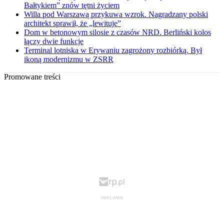
Bałtykiem” znów tętni życiem
Willa pod Warszawą przykuwa wzrok. Nagradzany polski
architekt sprawił, że „lewituje”
Dom w betonowym silosie z czasów NRD. Berliński kolos
łączy dwie funkcje
Terminal lotniska w Erywaniu zagrożony rozbiórką. Był
ikoną modernizmu w ZSRR
Promowane treści