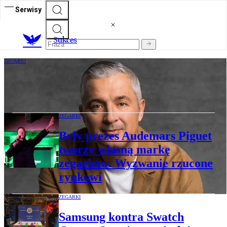
Serwisy
S
ukces
ZEGARKI
CEO Certiny dla „Rzeczpospolitej”:
Polski rynek jest dla nas kluczowy
ZEGARKI
Były prezes Audemars Piguet
tworzy własną markę
zegarków. Wyzwanie rzucone
rynkowi
ZEGARKI
Samsung kontra Swatch