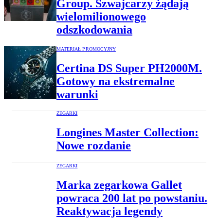
Group. Szwajcarzy żądają
wielomilionowego
odszkodowania
MATERIAŁ PROMOCYJNY
Certina DS Super PH2000M.
Gotowy na ekstremalne
warunki
ZEGARKI
Longines Master Collection:
Nowe rozdanie
ZEGARKI
Marka zegarkowa Gallet
powraca 200 lat po powstaniu.
Reaktywacja legendy