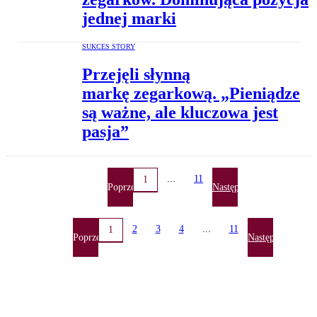
jednej marki
SUKCES STORY
Przejęli słynną
markę zegarkową. „Pieniądze
są ważne, ale kluczowa jest
pasja”
...
11
1
Poprzednia
Następna
2
3
4
...
11
1
Poprzednia
Następna