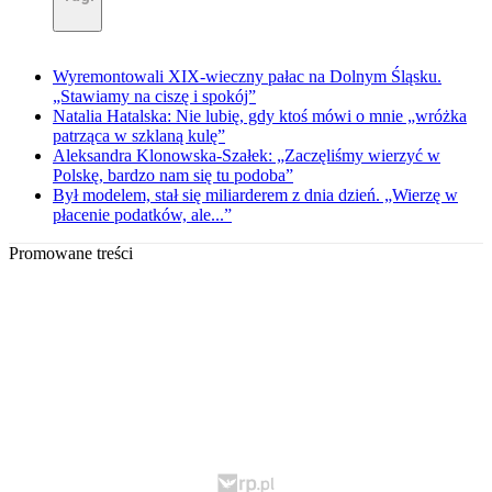
Wyremontowali XIX-wieczny pałac na Dolnym Śląsku.
„Stawiamy na ciszę i spokój”
Natalia Hatalska: Nie lubię, gdy ktoś mówi o mnie „wróżka
patrząca w szklaną kulę”
Aleksandra Klonowska-Szałek: „Zaczęliśmy wierzyć w
Polskę, bardzo nam się tu podoba”
Był modelem, stał się miliarderem z dnia dzień. „Wierzę w
płacenie podatków, ale...”
Promowane treści