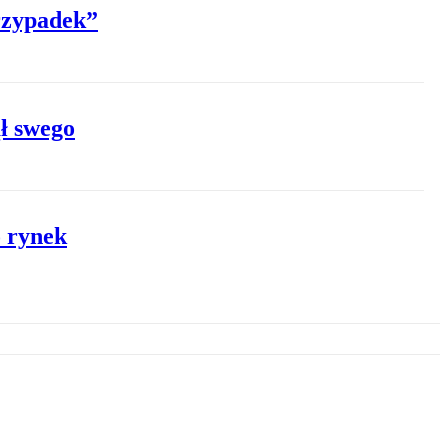
rzypadek”
ł swego
o rynek