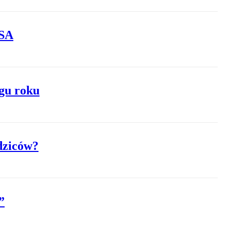
USA
ągu roku
odziców?
”