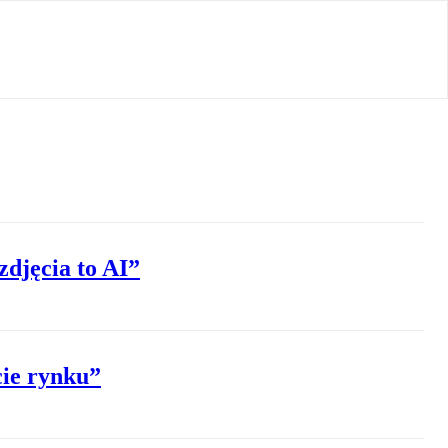
zdjęcia to AI”
cie rynku”