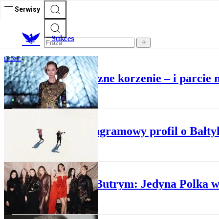
Serwisy
S
ukces
LUDZIE
Mają arystokratyczne korzenie – i parcie 
LUDZIE
Ich instagramowy profil o Bałty
LUDZIE
Magda Butrym: Jedyna Polka w 
LUDZIE