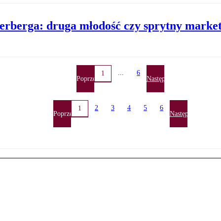
rberga: druga młodość czy sprytny marke
...
6
1
Poprzednia
Następna
2
3
4
5
6
1
Poprzednia
Następna