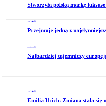
Stworzyła polską markę luksuso
LUDZIE
Przejmuje jedną z najsłynniejs
LUDZIE
Najbardziej tajemniczy europej
LUDZIE
Emilia Urich: Zmiana stała się 