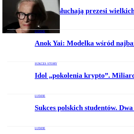
Jej rad słuchają prezesi wielki
LUDZIE
Anok Yai: Modelka wśród najba
SUKCES STORY
Idol „pokolenia krypto”. Miliar
LUDZIE
Sukces polskich studentów. Dwa 
LUDZIE