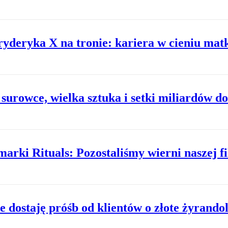
yderyka X na tronie: kariera w cieniu mat
 surowce, wielka sztuka i setki miliardów d
ki Rituals: Pozostaliśmy wierni naszej fil
e dostaję próśb od klientów o złote żyrando