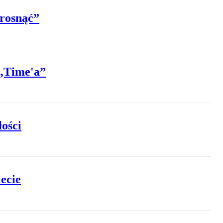
 rosnąć”
 „Time'a”
łości
ecie