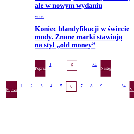
ale w nowym wydaniu
MODA
Koniec blandyfikacji w świecie
mody. Znane marki stawiają
na styl „old money”
1
...
...
34
6
Poprzednia
Następna
1
2
3
4
5
7
8
9
...
34
6
Poprzednia
Na