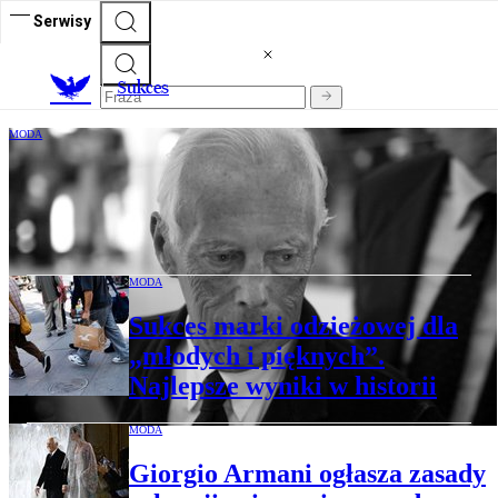
Serwisy
S
ukces
MODA
Giorgio Armani nie żyje. Był jednym z
najsłynniejszych projektantów świata
mody
MODA
Sukces marki odzieżowej dla
„młodych i pięknych”.
Najlepsze wyniki w historii
MODA
Giorgio Armani ogłasza zasady