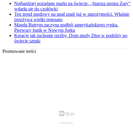
Najbardziej pożądane marki na świecie. „Starsza siostra Zary”
wdarła się do czołówki
Ten trend modowy na upał znali już w starożytności. Właśnie
przeżywa wielki renesans
Magda Butrym zaczyna podbój amerykańskiego rynku.
Pierwszy butik w Nowym Jorku
Kreacje jak ruchome rzeźby. Dom mody Dior w podróży po
świecie sztuki
Promowane treści