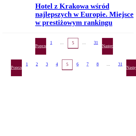
Hotel z Krakowa wśród
najlepszych w Europie. Miejsce
w prestiżowym rankingu
1
...
...
31
5
Poprzednia
Następna
1
2
3
4
6
7
8
...
31
5
Poprzednia
Nastę