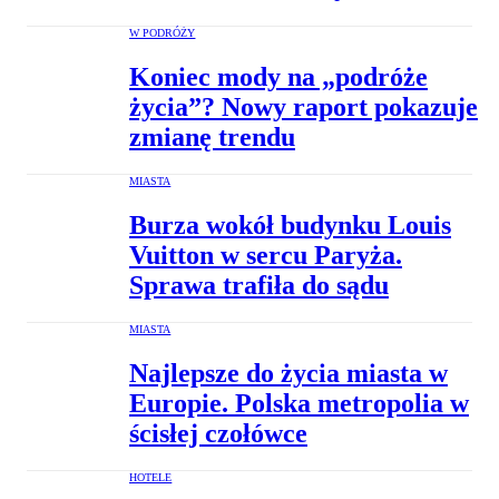
W PODRÓŻY
Koniec mody na „podróże
życia”? Nowy raport pokazuje
zmianę trendu
MIASTA
Burza wokół budynku Louis
Vuitton w sercu Paryża.
Sprawa trafiła do sądu
MIASTA
Najlepsze do życia miasta w
Europie. Polska metropolia w
ścisłej czołówce
HOTELE