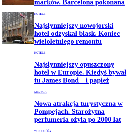
marków. Barcelona pokonana
HOTELE
Najsłynniejszy nowojorski
hotel odzyskał blask. Koniec
wieloletniego remontu
HOTELE
Najsłynniejszy opuszczony
hotel w Europie. Kiedyś bywał
tu James Bond – i papież
MIEJSCA
Nowa atrakcja turystyczna w
Pompejach. Starożytna
perfumeria ożyła po 2000 lat
W PODRÓŻY