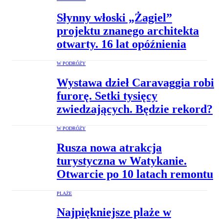
Słynny włoski „Żagiel”
projektu znanego architekta
otwarty. 16 lat opóźnienia
W PODRÓŻY
Wystawa dzieł Caravaggia robi
furorę. Setki tysięcy
zwiedzających. Będzie rekord?
W PODRÓŻY
Rusza nowa atrakcja
turystyczna w Watykanie.
Otwarcie po 10 latach remontu
PLAŻE
Najpiękniejsze plaże w