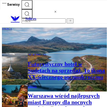
Serwisy
S
ukces
MIEJSCA
„Instagramowa autostrada” przeżywa
oblężenie. Najazd turystów
ARCHITEKTURA
Futurystyczny hotel w
Sudetach na sprzedaż. To ikona
XX-wiecznego socmodernizmu
MIASTA
Warszawa wśród najlepszych
miast Europy dla nocnych