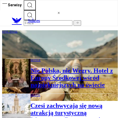
Serwisy
S
ukces
STYL ŻYCIA
Święty spokój nową miarą luksusu. Trend
„silent travel” leczy przemęczonych
HOTELE
Nie Polska, nie Węgry. Hotel z
Europy Środkowej wśród
najpiękniejszych na świecie
MIASTA
Czesi zachwycają się nową
atrakcją turystyczną