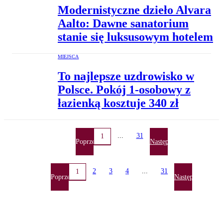
Modernistyczne dzieło Alvara
Aalto: Dawne sanatorium
stanie się luksusowym hotelem
MIEJSCA
To najlepsze uzdrowisko w
Polsce. Pokój 1-osobowy z
łazienką kosztuje 340 zł
...
31
1
Poprzednia
Następna
2
3
4
...
31
1
Poprzednia
Następna