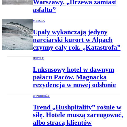
Warszawy. „Drzewa zamiast
asfaltu”
MIEJSCA
Upały wykańczają jedyny
narciarski kurort w Alpach
czynny cały rok. „Katastrofa”
HOTELE
Luksusowy hotel w dawnym
pałacu Paców. Magnacka
rezydencja w nowej odsłonie
W PODRÓŻY
Trend „Hushpitality” rośnie w
siłę. Hotele muszą zareagować,
albo stracą klientów