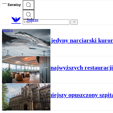
Serwisy
S
ukces
MIEJSCA
Upały wykańczają jedyny narciarski kuror
RESTAURACJE
Jedna z najwyższych restauracj
MIEJSCA
Najsłynniejszy opuszczony szpi
MIEJSCA