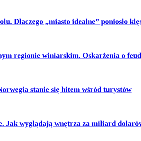
lu. Dlaczego „miasto idealne” poniosło klę
nym regionie winiarskim. Oskarżenia o feu
Norwegia stanie się hitem wśród turystów
. Jak wyglądają wnętrza za miliard dolaró