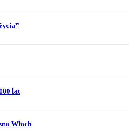
życia”
000 lat
czna Włoch