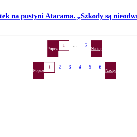
ytek na pustyni Atacama. „Szkody są nieodw
...
6
1
Poprzednia
Następna
2
3
4
5
6
1
Poprzednia
Następna