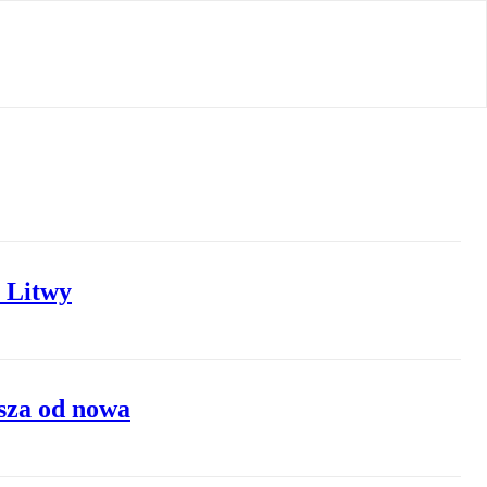
a Litwy
usza od nowa