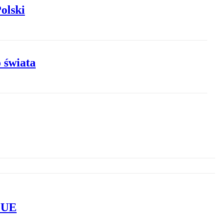
olski
 świata
e UE