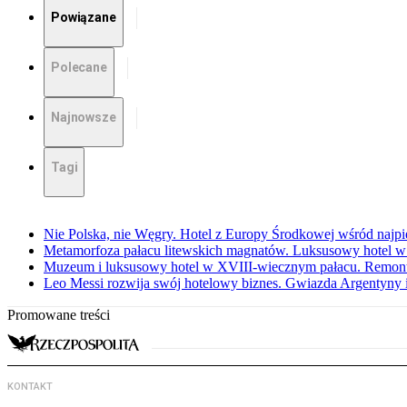
Powiązane
Polecane
Najnowsze
Tagi
Nie Polska, nie Węgry. Hotel z Europy Środkowej wśród najpi
Metamorfoza pałacu litewskich magnatów. Luksusowy hotel w
Muzeum i luksusowy hotel w XVIII-wiecznym pałacu. Remont 
Leo Messi rozwija swój hotelowy biznes. Gwiazda Argentyny 
Promowane treści
KONTAKT