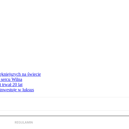
ękniejszych na świecie
 sercu Wilna
trwał 20 lat
inwestuje w luksus
REGULAMIN