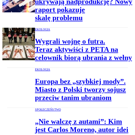
ukrywają nadprodukcję? Nowy
raport pokazuje
skalę problemu
EKOLOGIA
Wygrali wojnę o futra.
Teraz aktywiści z PETA na
celownik biorą ubrania z wełny
EKOLOGIA
Europa bez „szybkiej mody”.
Miasto z Polski tworzy sojusz
przeciw tanim ubraniom
SPOŁECZEŃSTWO
„Nie walczę z autami”: Kim
jest Carlos Moreno, autor idei