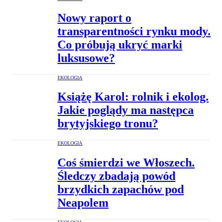
Nowy raport o
transparentności rynku mody.
Co próbują ukryć marki
luksusowe?
EKOLOGIA
Książę Karol: rolnik i ekolog.
Jakie poglądy ma następca
brytyjskiego tronu?
EKOLOGIA
Coś śmierdzi we Włoszech.
Śledczy zbadają powód
brzydkich zapachów pod
Neapolem