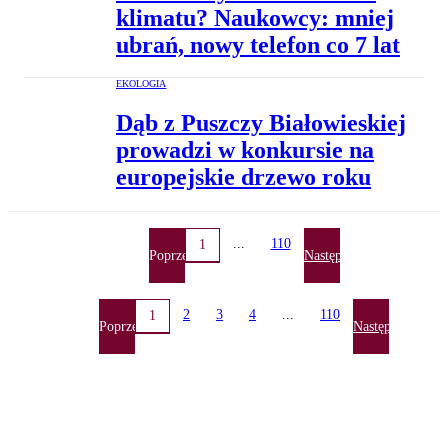
klimatu? Naukowcy: mniej
ubrań, nowy telefon co 7 lat
EKOLOGIA
Dąb z Puszczy Białowieskiej
prowadzi w konkursie na
europejskie drzewo roku
...
110
1
Poprzednia
Następna
2
3
4
...
110
1
Poprzednia
Następna