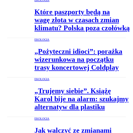
EKOLOGIA
Które paszporty będą na
wagę złota w czasach zmian
klimatu? Polska poza czołówką
EKOLOGIA
„Pożyteczni idioci”: porażka
wizerunkowa na początku
trasy koncertowej Coldplay
EKOLOGIA
„Trujemy siebie”. Książę
Karol bije na alarm: szukajmy
alternatyw dla plastiku
EKOLOGIA
Jak walczyć ze zmianami