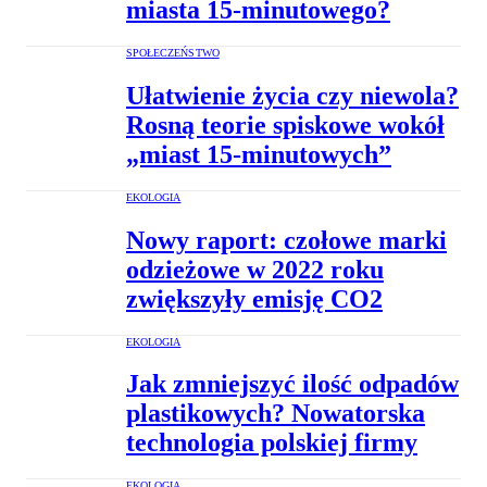
miasta 15-minutowego?
SPOŁECZEŃSTWO
Ułatwienie życia czy niewola?
Rosną teorie spiskowe wokół
„miast 15-minutowych”
EKOLOGIA
Nowy raport: czołowe marki
odzieżowe w 2022 roku
zwiększyły emisję CO2
EKOLOGIA
Jak zmniejszyć ilość odpadów
plastikowych? Nowatorska
technologia polskiej firmy
EKOLOGIA