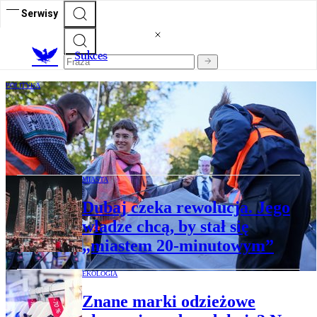
Serwisy
S
ukces
POLITYKA
Ostatnie Pokolenie przed Sejmem. Chcą
wspólnego biletu i większych pieniędzy na
kolej
MIASTA
Dubaj czeka rewolucja. Jego
władze chcą, by stał się
„miastem 20-minutowym”
EKOLOGIA
Znane marki odzieżowe