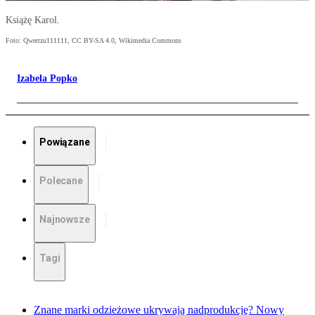
Książę Karol.
Foto: Qwertzu111111, CC BY-SA 4.0, Wikimedia Commons
Izabela Popko
Powiązane
Polecane
Najnowsze
Tagi
Znane marki odzieżowe ukrywają nadprodukcję? Nowy