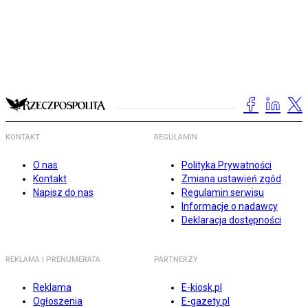
KONTAKT
REGULAMIN
O nas
Polityka Prywatności
Kontakt
Zmiana ustawień zgód
Napisz do nas
Regulamin serwisu
Informacje o nadawcy
Deklaracja dostępności
REKLAMA I PRENUMERATA
PARTNERZY
Reklama
E-kiosk.pl
Ogłoszenia
E-gazety.pl