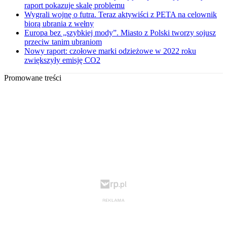
raport pokazuje skalę problemu
Wygrali wojnę o futra. Teraz aktywiści z PETA na celownik
biorą ubrania z wełny
Europa bez „szybkiej mody”. Miasto z Polski tworzy sojusz
przeciw tanim ubraniom
Nowy raport: czołowe marki odzieżowe w 2022 roku
zwiększyły emisję CO2
Promowane treści