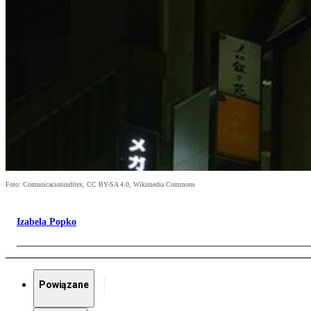
Foto: Comunicacioninditex, CC BY-SA 4.0, Wikimedia Commons
Izabela Popko
Powiązane