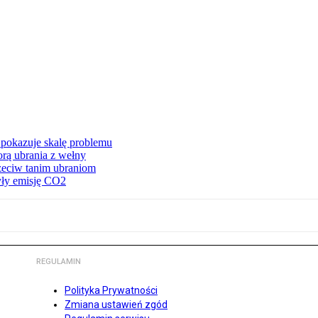
pokazuje skalę problemu
orą ubrania z wełny
rzeciw tanim ubraniom
yły emisję CO2
REGULAMIN
Polityka Prywatności
Zmiana ustawień zgód