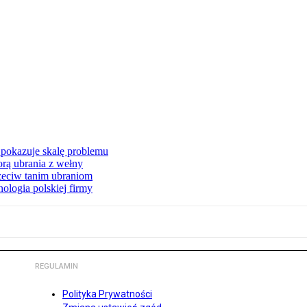
pokazuje skalę problemu
orą ubrania z wełny
rzeciw tanim ubraniom
ologia polskiej firmy
REGULAMIN
Polityka Prywatności