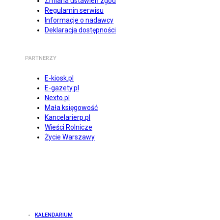
Zmiana ustawień zgód
Regulamin serwisu
Informacje o nadawcy
Deklaracja dostępności
PARTNERZY
E-kiosk.pl
E-gazety.pl
Nexto.pl
Mała księgowość
Kancelarierp.pl
Wieści Rolnicze
Życie Warszawy
KALENDARIUM