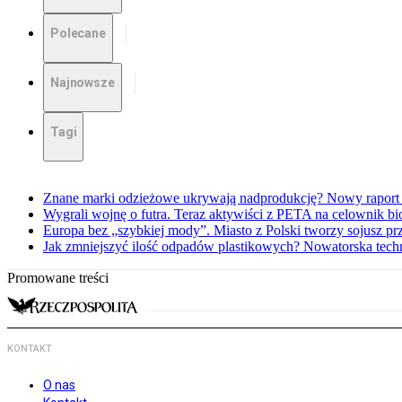
Polecane
Najnowsze
Tagi
Znane marki odzieżowe ukrywają nadprodukcję? Nowy raport 
Wygrali wojnę o futra. Teraz aktywiści z PETA na celownik bi
Europa bez „szybkiej mody”. Miasto z Polski tworzy sojusz p
Jak zmniejszyć ilość odpadów plastikowych? Nowatorska techn
Promowane treści
KONTAKT
O nas