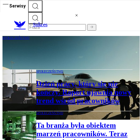
Serwisy
S
ukces
SPOŁECZEŃSTWO
Wielki exodus milionerów z Europy.
Dokąd przeprowadzają się najbogatsi?
SPOŁECZEŃSTWO
Dzień pracy, który się nie
kończy. Raport ujawnia nowy
trend wśród pracowników
SPOŁECZEŃSTWO
Ta branża była obiektem
marzeń pracowników. Teraz