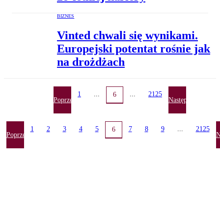
BIZNES
Vinted chwali się wynikami.
Europejski potentat rośnie jak
na drożdżach
1
...
...
2125
6
Poprzednia
Następna
1
2
3
4
5
7
8
9
...
2125
6
Poprzednia
N