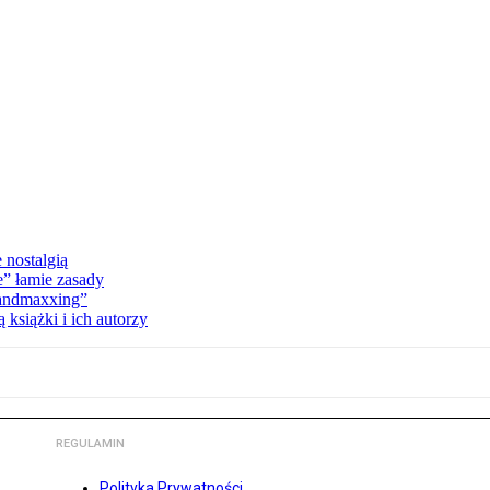
 nostalgią
e” łamie zasady
Landmaxxing”
książki i ich autorzy
REGULAMIN
Polityka Prywatności