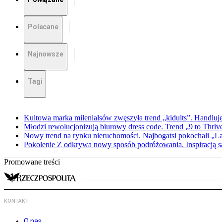
Polecane
Najnowsze
Tagi
Kultowa marka milenialsów zwęszyła trend „kidults”. Handluje
Młodzi rewolucjonizują biurowy dress code. Trend „9 to Thriv
Nowy trend na rynku nieruchomości. Najbogatsi pokochali „
Pokolenie Z odkrywa nowy sposób podróżowania. Inspiracją są 
Promowane treści
KONTAKT
O nas