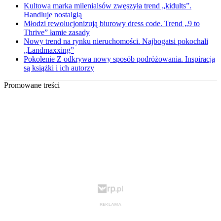
Kultowa marka milenialsów zwęszyła trend „kidults”.
Handluje nostalgią
Młodzi rewolucjonizują biurowy dress code. Trend „9 to
Thrive” łamie zasady
Nowy trend na rynku nieruchomości. Najbogatsi pokochali
„Landmaxxing”
Pokolenie Z odkrywa nowy sposób podróżowania. Inspiracją
są książki i ich autorzy
Promowane treści