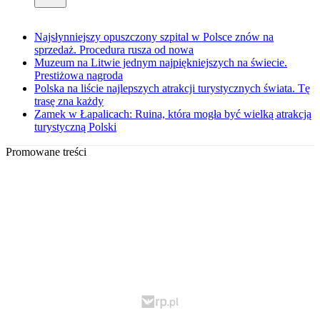
Najsłynniejszy opuszczony szpital w Polsce znów na
sprzedaż. Procedura rusza od nowa
Muzeum na Litwie jednym najpiękniejszych na świecie.
Prestiżowa nagroda
Polska na liście najlepszych atrakcji turystycznych świata. Tę
trasę zna każdy
Zamek w Łapalicach: Ruina, która mogła być wielką atrakcją
turystyczną Polski
Promowane treści