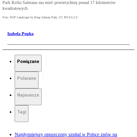
Park Króla Salmana ma mieć powierzchnię ponad 17 kilometrów
kwadratowych.
Foto: KSP Landscape by King Salman Park, CC BY-SA 2.0
Izabela Popko
Powiązane
Polecane
Najnowsze
Tagi
Najsłynniejszy opuszczony szpital w Polsce znów na