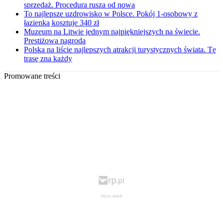
sprzedaż. Procedura rusza od nowa
To najlepsze uzdrowisko w Polsce. Pokój 1-osobowy z
łazienką kosztuje 340 zł
Muzeum na Litwie jednym najpiękniejszych na świecie.
Prestiżowa nagroda
Polska na liście najlepszych atrakcji turystycznych świata. Tę
trasę zna każdy
Promowane treści