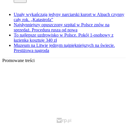
Upały wykańczają jedyny narciarski kurort w Alpach czynny
cały rok. „Katastrofa”
Najsłynniejszy opuszczony szpital w Polsce znów na
sprzedaż. Procedura rusza od nowa
To najlepsze uzdrowisko w Polsce. Pokój 1-osobowy z
łazienką kosztuje 340 zł
Muzeum na Litwie jednym najpiękniejszych na świecie.
Prestiżowa nagroda
Promowane treści