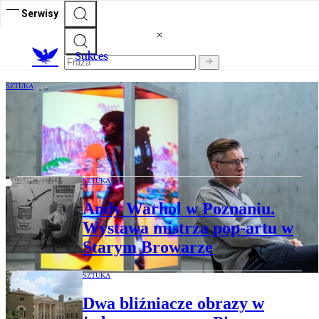
Serwisy
S
ukces
SZTUKA
Rynek tokenów NFT miał być wart
miliardy. Teraz firmy po cichu z niego
uciekają
SZTUKA
Andy Warhol w Poznaniu.
Wystawa mistrza pop-artu w
Starym Browarze
SZTUKA
Dwa bliźniacze obrazy w