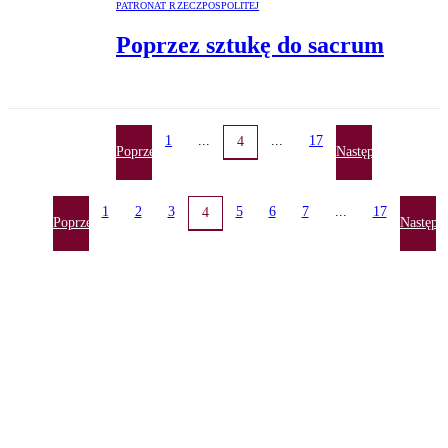
PATRONAT RZECZPOSPOLITEJ
Poprzez sztukę do sacrum
1
...
...
17
4
Poprzednia
Następna
1
2
3
5
6
7
...
17
4
Poprzednia
Następn