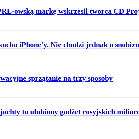
 PRL-owską markę wskrzesił twórca CD Pro
kocha iPhone'y. Nie chodzi jednak o snobiz
owacyjne sprzątanie na trzy sposoby
jachty to ulubiony gadżet rosyjskich milia