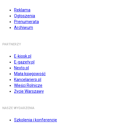
Reklama
Ogłoszenia
Prenumerata
Archiwum
PARTNERZY
E-kiosk.pl
E-gazety.pl
Nexto.pl
Mała księgowość
Kancelarierp.pl
Wieści Rolnicze
Życie Warszawy
NASZE WYDARZENIA
Szkolenia i konferencje