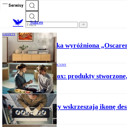
Serwisy
S
ukces
GADŻETY
Słynna polska marka wyróżniona „Oscarem
ARTYKUŁ PROMOCYJNY
Victorinox: produkty stworzone
GADŻETY
Duńczycy wskrzeszają ikonę desi
GADŻETY