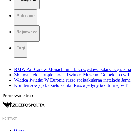
Polecane
Najnowsze
Tagi
BMW Art Cars w Monachium. Taka wystawa zdarza się raz na 
Zbił majątek na ropie, kochał sztukę. Muzeum Gulbekiana w L
Władca światła: W Europie rusza spektakularna instalacja Jame
Kort tenisowy jak dzieło sztuki. Rusza jedyny taki turniej w Eu
Promowane treści
KONTAKT
O nas