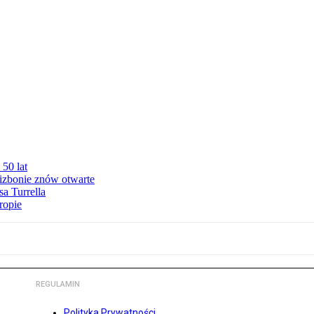
50 lat
izbonie znów otwarte
sa Turrella
ropie
REGULAMIN
Polityka Prywatności