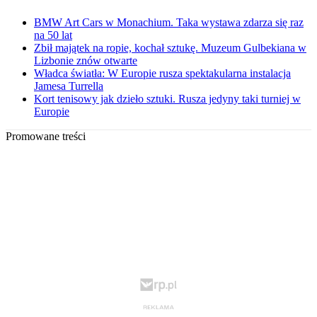
BMW Art Cars w Monachium. Taka wystawa zdarza się raz
na 50 lat
Zbił majątek na ropie, kochał sztukę. Muzeum Gulbekiana w
Lizbonie znów otwarte
Władca światła: W Europie rusza spektakularna instalacja
Jamesa Turrella
Kort tenisowy jak dzieło sztuki. Rusza jedyny taki turniej w
Europie
Promowane treści