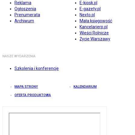
Reklama
E-kiosk.pl
Ogłoszenia
E-gazety.pl
Prenumerata
Nexto.pl
Archiwum
Mała księgowość
Kancelarierp.pl
Wieści Rolnicze
Życie Warszawy
NASZE WYDARZENIA
Szkolenia i konferencje
MAPA STRONY
KALENDARIUM
OFERTA PRODUKTOWA