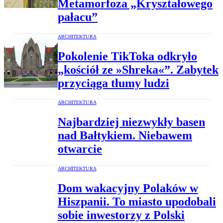
Metamorfoza „Kryształowego
pałacu”
ARCHITEKTURA
Pokolenie TikToka odkryło
„kościół ze »Shreka«”. Zabytek
przyciąga tłumy ludzi
ARCHITEKTURA
Najbardziej niezwykły basen
nad Bałtykiem. Niebawem
otwarcie
ARCHITEKTURA
Dom wakacyjny Polaków w
Hiszpanii. To miasto upodobali
sobie inwestorzy z Polski