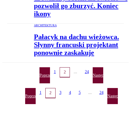
pozwolił go zburzyć. Koniec
ikony
ARCHITEKTURA
Pałacyk na dachu wieżowca.
Słynny francuski projektant
ponownie zaskakuje
1
...
24
2
Poprzednia
Następna
1
3
4
5
...
24
2
Poprzednia
Następna