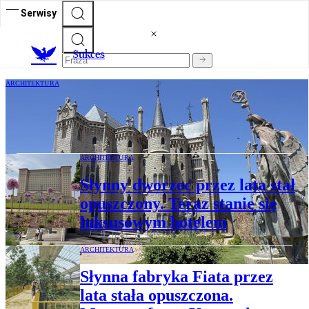
Serwisy
S
ukces
ARCHITEKTURA
Nie tylko Sagrada Familia. Pałac biskupi
w Astordze również zachwyca
ARCHITEKTURA
Słynny dworzec przez lata stał
opuszczony. Teraz stanie się
luksusowym hotelem
ARCHITEKTURA
Słynna fabryka Fiata przez
lata stała opuszczona.