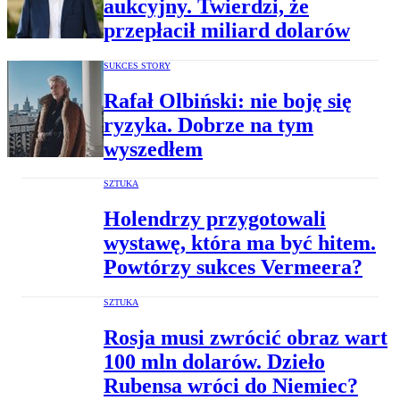
aukcyjny. Twierdzi, że
przepłacił miliard dolarów
SUKCES STORY
Rafał Olbiński: nie boję się
ryzyka. Dobrze na tym
wyszedłem
SZTUKA
Holendrzy przygotowali
wystawę, która ma być hitem.
Powtórzy sukces Vermeera?
SZTUKA
Rosja musi zwrócić obraz wart
100 mln dolarów. Dzieło
Rubensa wróci do Niemiec?