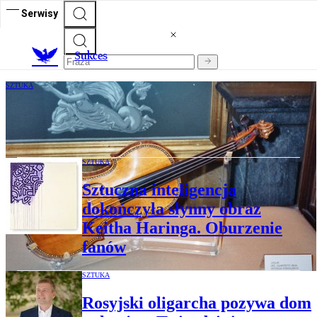
Serwisy
S
ukces
SZTUKA
Marzą o nich artyści i milionerzy. W
czym tkwi sekret skrzypiec stradivarius?
SZTUKA
Sztuczna inteligencja
dokończyła słynny obraz
Keitha Haringa. Oburzenie
fanów
SZTUKA
Rosyjski oligarcha pozywa dom