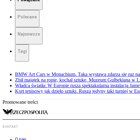
Polecane
Najnowsze
Tagi
BMW Art Cars w Monachium. Taka wystawa zdarza się raz na 
Zbił majątek na ropie, kochał sztukę. Muzeum Gulbekiana w L
Władca światła: W Europie rusza spektakularna instalacja Jame
Kort tenisowy jak dzieło sztuki. Rusza jedyny taki turniej w Eu
Promowane treści
KONTAKT
O nas