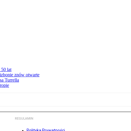
50 lat
izbonie znów otwarte
sa Turrella
ropie
REGULAMIN
Polityka Prywatności