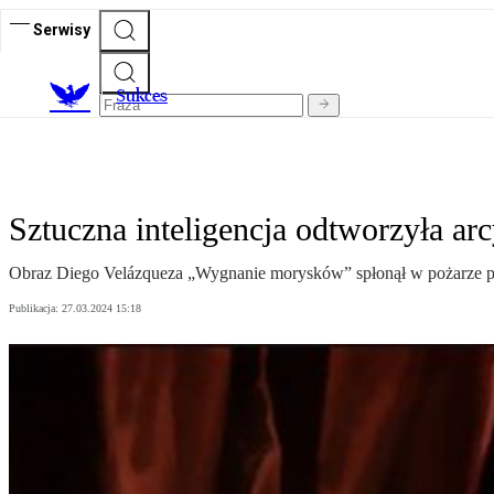
Serwisy
S
ukces
Sztuczna inteligencja odtworzyła arc
Obraz Diego Velázqueza „Wygnanie morysków” spłonął w pożarze prawi
Publikacja:
27.03.2024 15:18