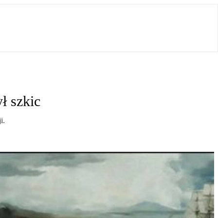
ł szkic
i.