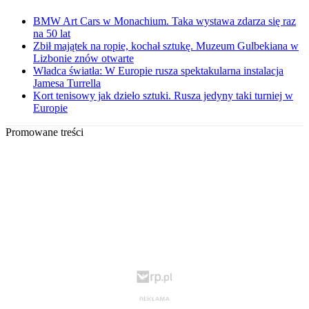
BMW Art Cars w Monachium. Taka wystawa zdarza się raz
na 50 lat
Zbił majątek na ropie, kochał sztukę. Muzeum Gulbekiana w
Lizbonie znów otwarte
Władca światła: W Europie rusza spektakularna instalacja
Jamesa Turrella
Kort tenisowy jak dzieło sztuki. Rusza jedyny taki turniej w
Europie
Promowane treści