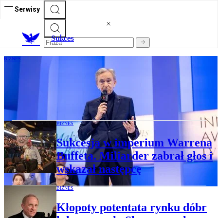
Serwisy
S
ukces
BIZNES
Europejski gigant branży luksusowej
włącza się do gry o AI.
Wybrał Chińczyków
BIZNES
Sukcesja w imperium Warrena
Buffeta. Miliarder zabrał głos i
wskazał następcę
BIZNES
Kłopoty potentata rynku dóbr