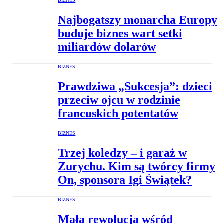
BIZNES
Najbogatszy monarcha Europy
buduje biznes wart setki
miliardów dolarów
BIZNES
Prawdziwa „Sukcesja”: dzieci
przeciw ojcu w rodzinie
francuskich potentatów
BIZNES
Trzej koledzy – i garaż w
Zurychu. Kim są twórcy firmy
On, sponsora Igi Świątek?
BIZNES
Mała rewolucja wśród