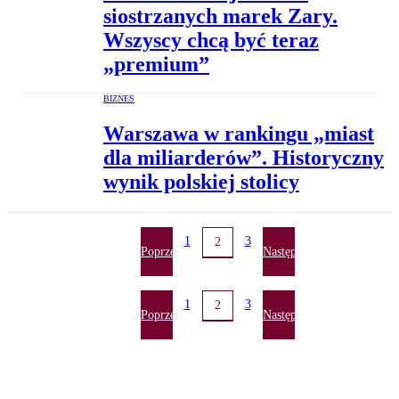
siostrzanych marek Zary.
Wszyscy chcą być teraz
„premium”
BIZNES
Warszawa w rankingu „miast
dla miliarderów”. Historyczny
wynik polskiej stolicy
1
3
2
Poprzednia
Następna
1
3
2
Poprzednia
Następna