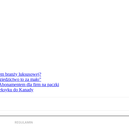
tem branży luksusowej?
ziedzictwo to za mało”
 Abonamentem dla firm na paczki
Meksyku do Kanady
REGULAMIN