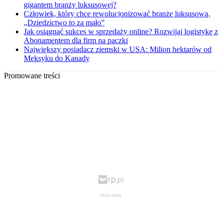
gigantem branży luksusowej?
Człowiek, który chce rewolucjonizować branżę luksusową.
„Dziedzictwo to za mało”
Jak osiągnąć sukces w sprzedaży online? Rozwijaj logistykę z
Abonamentem dla firm na paczki
Największy posiadacz ziemski w USA: Milion hektarów od
Meksyku do Kanady
Promowane treści