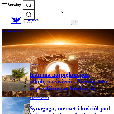
Serwisy
S
ukces
ARCHITEKTURA
Odpowiedź Arabów na miasta 15-
minutowe. Saudyjska wizja świata bez
samochodów
ARCHITEKTURA
Iran ma najpiękniejszą
szkołę na świecie. Zwycięstwo
w prestiżowym konkursie
ARCHITEKTURA
Synagoga, meczet i kościół pod