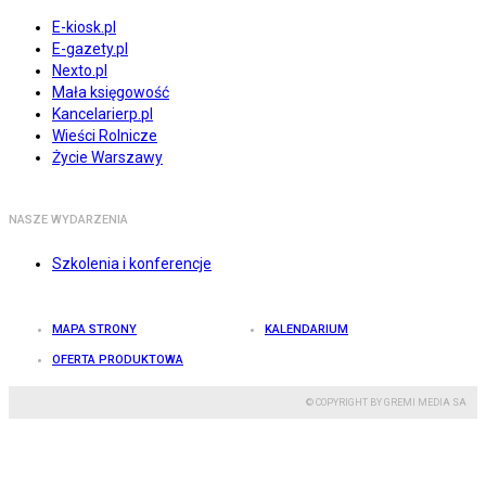
E-kiosk.pl
E-gazety.pl
Nexto.pl
Mała księgowość
Kancelarierp.pl
Wieści Rolnicze
Życie Warszawy
NASZE WYDARZENIA
Szkolenia i konferencje
MAPA STRONY
KALENDARIUM
OFERTA PRODUKTOWA
© COPYRIGHT BY GREMI MEDIA SA