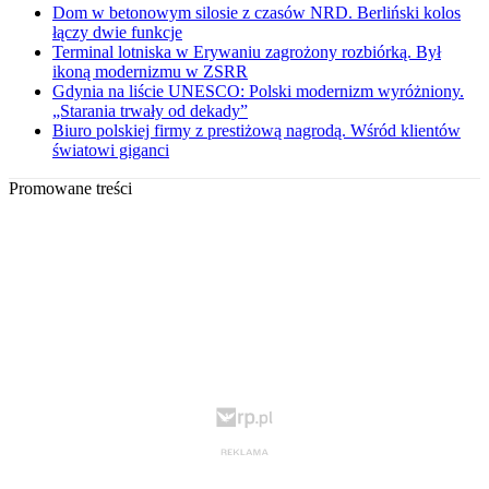
Dom w betonowym silosie z czasów NRD. Berliński kolos
łączy dwie funkcje
Terminal lotniska w Erywaniu zagrożony rozbiórką. Był
ikoną modernizmu w ZSRR
Gdynia na liście UNESCO: Polski modernizm wyróżniony.
„Starania trwały od dekady”
Biuro polskiej firmy z prestiżową nagrodą. Wśród klientów
światowi giganci
Promowane treści