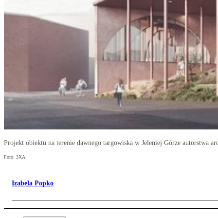
Projekt obiektu na terenie dawnego targowiska w Jeleniej Górze autorstwa a
Foto: 3XA
Izabela Popko