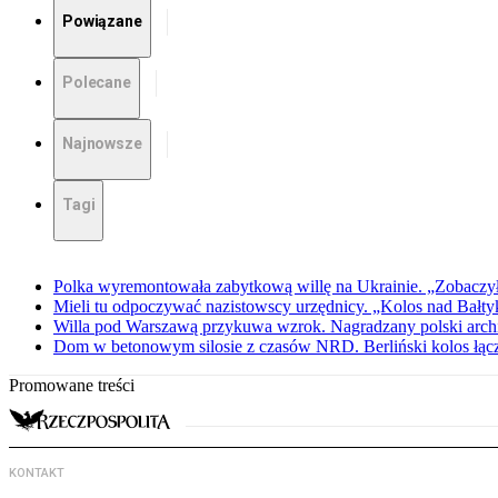
Powiązane
Polecane
Najnowsze
Tagi
Polka wyremontowała zabytkową willę na Ukrainie. „Zobaczył
Mieli tu odpoczywać nazistowscy urzędnicy. „Kolos nad Bałty
Willa pod Warszawą przykuwa wzrok. Nagradzany polski archite
Dom w betonowym silosie z czasów NRD. Berliński kolos łąc
Promowane treści
KONTAKT