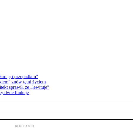
am ją i przepadłam”
kiem” znów tętni życiem
kt sprawił, że „lewituje”
zy dwie funkcje
REGULAMIN