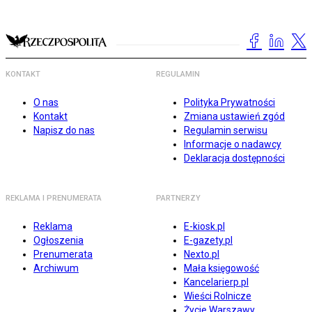
KONTAKT
REGULAMIN
O nas
Polityka Prywatności
Kontakt
Zmiana ustawień zgód
Napisz do nas
Regulamin serwisu
Informacje o nadawcy
Deklaracja dostępności
REKLAMA I PRENUMERATA
PARTNERZY
Reklama
E-kiosk.pl
Ogłoszenia
E-gazety.pl
Prenumerata
Nexto.pl
Archiwum
Mała księgowość
Kancelarierp.pl
Wieści Rolnicze
Życie Warszawy