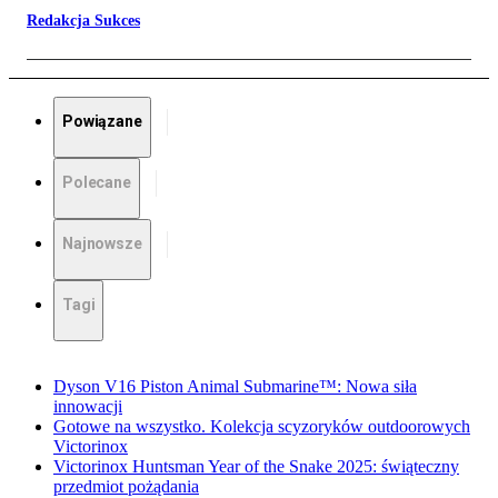
Redakcja Sukces
Powiązane
Polecane
Najnowsze
Tagi
Dyson V16 Piston Animal Submarine™: Nowa siła
innowacji
Gotowe na wszystko. Kolekcja scyzoryków outdoorowych
Victorinox
Victorinox Huntsman Year of the Snake 2025: świąteczny
przedmiot pożądania