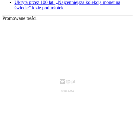
Ukryta przez 100 lat. „Najcenniejsza kolekcja monet na
świecie” idzie pod młotek
Promowane treści