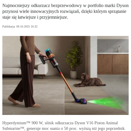
Najmocniejszy odkurzacz bezprzewodowy w portfolio marki Dyson
przynosi wiele innowacyjnych rozwiązań, dzięki którym sprzątanie
staje się łatwiejsze i przyjemniejsze.
Publikacja:
09.10.2025 16:32
Hyperdymium™ 900 W, silnik odkurzacza Dyson V16 Piston Animal
Submarine™, generuje moc ssania o 50 proc. wyższą niż jego poprzednik.