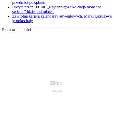
przedmiot pożądania
Ukryta przez 100 lat. „Najcenniejsza kolekcja monet na
świecie” idzie pod młotek
Zawrotna kariera kalendarzy adwentowych. Marki luksusowe
je pokochały
Promowane treści