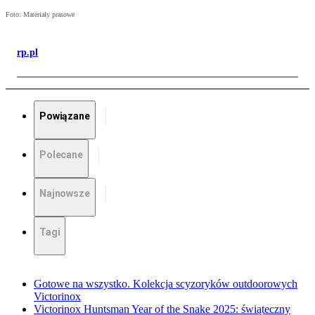
Foto: Materiały prasowe
rp.pl
Powiązane
Polecane
Najnowsze
Tagi
Gotowe na wszystko. Kolekcja scyzoryków outdoorowych
Victorinox
Victorinox Huntsman Year of the Snake 2025: świąteczny