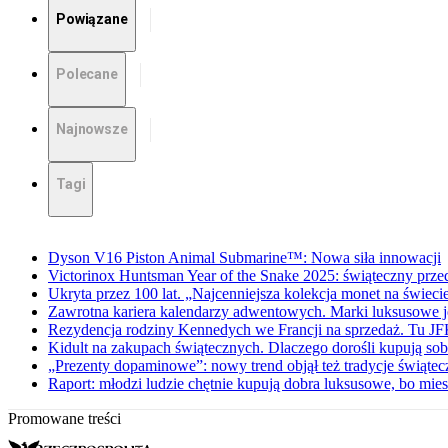
Powiązane
Polecane
Najnowsze
Tagi
Dyson V16 Piston Animal Submarine™: Nowa siła innowacji
Victorinox Huntsman Year of the Snake 2025: świąteczny prze
Ukryta przez 100 lat. „Najcenniejsza kolekcja monet na świeci
Zawrotna kariera kalendarzy adwentowych. Marki luksusowe 
Rezydencja rodziny Kennedych we Francji na sprzedaż. Tu JF
Kidult na zakupach świątecznych. Dlaczego dorośli kupują so
„Prezenty dopaminowe”: nowy trend objął też tradycje świątec
Raport: młodzi ludzie chętnie kupują dobra luksusowe, bo mies
Promowane treści