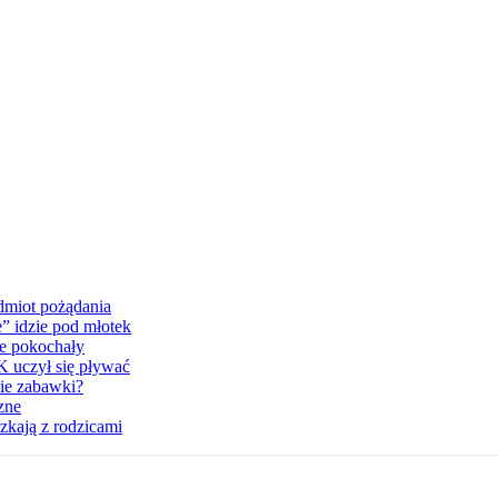
dmiot pożądania
e” idzie pod młotek
je pokochały
K uczył się pływać
bie zabawki?
zne
zkają z rodzicami