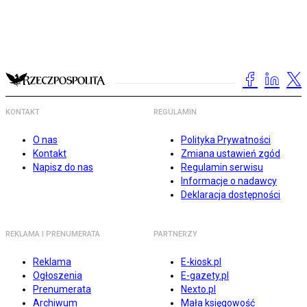
KONTAKT
REGULAMIN
O nas
Polityka Prywatności
Kontakt
Zmiana ustawień zgód
Napisz do nas
Regulamin serwisu
Informacje o nadawcy
Deklaracja dostępności
REKLAMA I PRENUMERATA
PARTNERZY
Reklama
E-kiosk.pl
Ogłoszenia
E-gazety.pl
Prenumerata
Nexto.pl
Archiwum
Mała księgowość