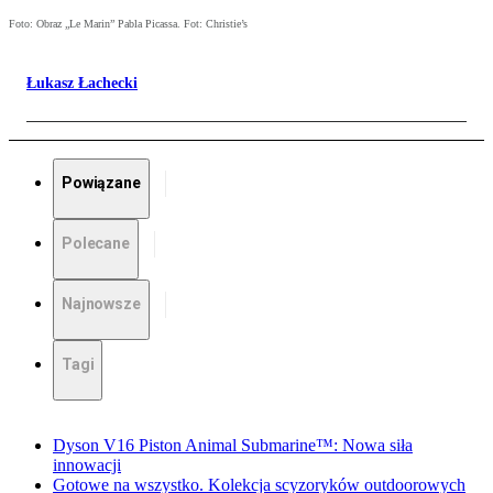
Foto: Obraz „Le Marin” Pabla Picassa. Fot: Christie’s
Łukasz Łachecki
Powiązane
Polecane
Najnowsze
Tagi
Dyson V16 Piston Animal Submarine™: Nowa siła
innowacji
Gotowe na wszystko. Kolekcja scyzoryków outdoorowych