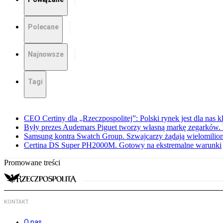
Polecane
Najnowsze
Tagi
CEO Certiny dla „Rzeczpospolitej”: Polski rynek jest dla nas 
Były prezes Audemars Piguet tworzy własną markę zegarków
Samsung kontra Swatch Group. Szwajcarzy żądają wielomili
Certina DS Super PH2000M. Gotowy na ekstremalne warunki
Promowane treści
KONTAKT
O nas