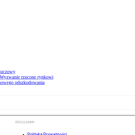
kluczowy
. Wyzwanie rzucone rynkowi
onowego odszkodowania
REGULAMIN
Polityka Prywatności