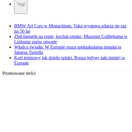
Tagi
BMW Art Cars w Monachium. Taka wystawa zdarza się raz
na 50 lat
Zbił majątek na ropie, kochał sztukę. Muzeum Gulbekiana w
Lizbonie znów otwarte
Władca światła: W Europie rusza spektakularna instalacja
Jamesa Turrella
Kort tenisowy jak dzieło sztuki. Rusza jedyny taki turniej w
Europie
Promowane treści