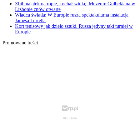
Zbił majątek na ropie, kochał sztukę. Muzeum Gulbekiana w
Lizbonie znów otwarte
Władca światła: W Europie rusza spektakularna instalacja
Jamesa Turrella
Kort tenisowy jak dzieło sztuki. Rusza jedyny taki turniej w
Europie
Promowane treści