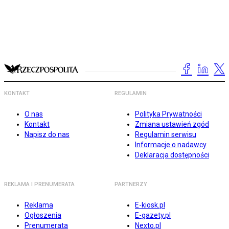
KONTAKT
REGULAMIN
O nas
Polityka Prywatności
Kontakt
Zmiana ustawień zgód
Napisz do nas
Regulamin serwisu
Informacje o nadawcy
Deklaracja dostępności
REKLAMA I PRENUMERATA
PARTNERZY
Reklama
E-kiosk.pl
Ogłoszenia
E-gazety.pl
Prenumerata
Nexto.pl