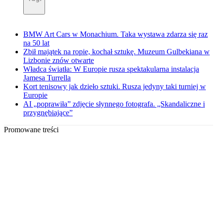
BMW Art Cars w Monachium. Taka wystawa zdarza się raz
na 50 lat
Zbił majątek na ropie, kochał sztukę. Muzeum Gulbekiana w
Lizbonie znów otwarte
Władca światła: W Europie rusza spektakularna instalacja
Jamesa Turrella
Kort tenisowy jak dzieło sztuki. Rusza jedyny taki turniej w
Europie
AI „poprawiła” zdjęcie słynnego fotografa. „Skandaliczne i
przygnębiające”
Promowane treści