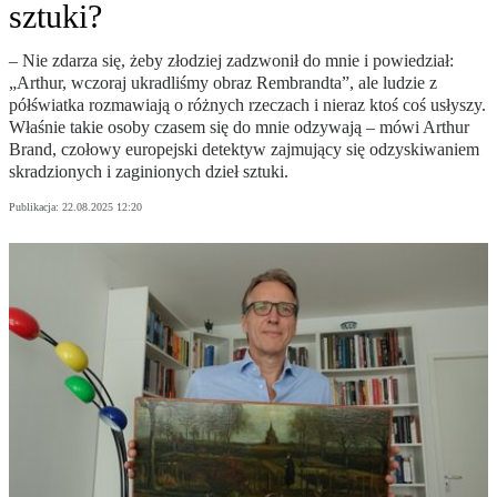
sztuki?
– Nie zdarza się, żeby złodziej zadzwonił do mnie i powiedział:
„Arthur, wczoraj ukradliśmy obraz Rembrandta”, ale ludzie z
półświatka rozmawiają o różnych rzeczach i nieraz ktoś coś usłyszy.
Właśnie takie osoby czasem się do mnie odzywają – mówi Arthur
Brand, czołowy europejski detektyw zajmujący się odzyskiwaniem
skradzionych i zaginionych dzieł sztuki.
Publikacja:
22.08.2025 12:20