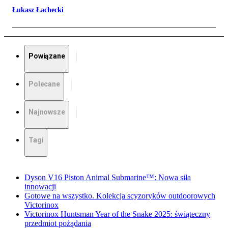
Łukasz Łachecki
Powiązane
Polecane
Najnowsze
Tagi
Dyson V16 Piston Animal Submarine™: Nowa siła
innowacji
Gotowe na wszystko. Kolekcja scyzoryków outdoorowych
Victorinox
Victorinox Huntsman Year of the Snake 2025: świąteczny
przedmiot pożądania