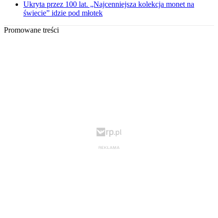
Ukryta przez 100 lat. „Najcenniejsza kolekcja monet na
świecie” idzie pod młotek
Promowane treści