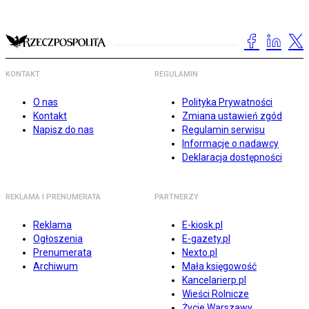
KONTAKT
REGULAMIN
O nas
Polityka Prywatności
Kontakt
Zmiana ustawień zgód
Napisz do nas
Regulamin serwisu
Informacje o nadawcy
Deklaracja dostępności
REKLAMA I PRENUMERATA
PARTNERZY
Reklama
E-kiosk.pl
Ogłoszenia
E-gazety.pl
Prenumerata
Nexto.pl
Archiwum
Mała księgowość
Kancelarierp.pl
Wieści Rolnicze
Życie Warszawy