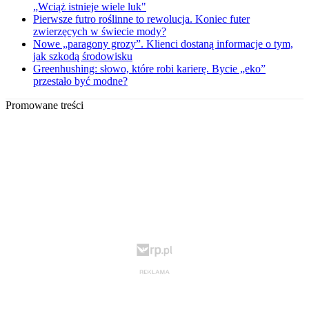
„Wciąż istnieje wiele luk"
Pierwsze futro roślinne to rewolucja. Koniec futer
zwierzęcych w świecie mody?
Nowe „paragony grozy”. Klienci dostaną informacje o tym,
jak szkodą środowisku
Greenhushing: słowo, które robi karierę. Bycie „eko”
przestało być modne?
Promowane treści