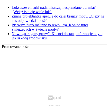
Luksusowe marki nadal niszczą niesprzedane ubrania?
„Wciąż istnieje wiele luk"
Znana projektantka apeluje do całej branży mody. „Ciąży na
nas odpowiedzialność”
Pierwsze futro roślinne to rewolucja. Koniec futer
zwierzęcych w świecie mody?
Nowe „paragony grozy”. Klienci dostaną informacje o tym,
jak szkodą środowisku
Promowane treści