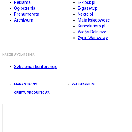
Reklama
E-kiosk.pl
Ogłoszenia
E-gazety.pl
Prenumerata
Nexto.pl
Archiwum
Mała księgowość
Kancelarierp.pl
Wieści Rolnicze
Życie Warszawy
NASZE WYDARZENIA
Szkolenia i konferencje
MAPA STRONY
KALENDARIUM
OFERTA PRODUKTOWA