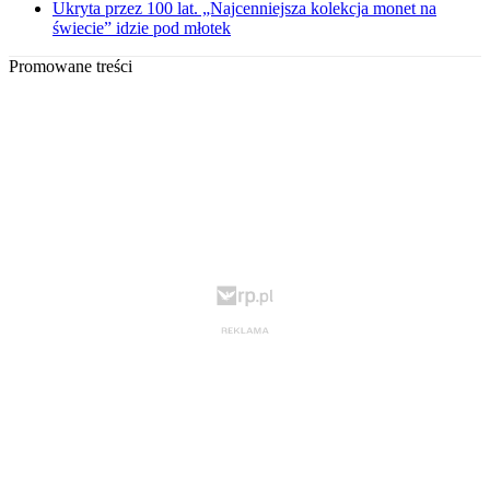
Ukryta przez 100 lat. „Najcenniejsza kolekcja monet na
świecie” idzie pod młotek
Promowane treści