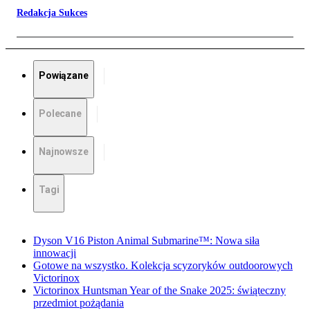
Redakcja Sukces
Powiązane
Polecane
Najnowsze
Tagi
Dyson V16 Piston Animal Submarine™: Nowa siła
innowacji
Gotowe na wszystko. Kolekcja scyzoryków outdoorowych
Victorinox
Victorinox Huntsman Year of the Snake 2025: świąteczny
przedmiot pożądania