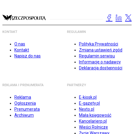
KONTAKT
REGULAMIN
O nas
Polityka Prywatności
Kontakt
Zmiana ustawień zgód
Napisz do nas
Regulamin serwisu
Informacje o nadawcy
Deklaracja dostępności
REKLAMA I PRENUMERATA
PARTNERZY
Reklama
E-kiosk.pl
Ogłoszenia
E-gazety.pl
Prenumerata
Nexto.pl
Archiwum
Mała księgowość
Kancelarierp.pl
Wieści Rolnicze
Życie Warszawy